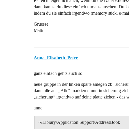
Es reicht eigentlich auch, wenn du die Datei Addres
dann kannst du diese einfach nur austauschen. Du k
indem du sie einfach irgendwo (memory stick, e-mail)
Gruesse
Matti
Anna_Elisabeth_Peter
ganz einfach gehts auch so:
neue gruppe in der linken spalte anlegen zb „sicher
dann alle aus „Alle“ markieren und in sicherung zie
„sicherung“ irgendwo auf deine platte ziehen - das 
anne
~/Library/Application Support/AddressBook