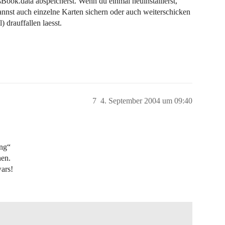
sBook.data abspeicherst. Wenn du einmal neuinstallierst,
annst auch einzelne Karten sichern oder auch weiterschicken
 drauffallen laesst.
7
4. September 2004 um 09:40
ung“
hen.
wars!