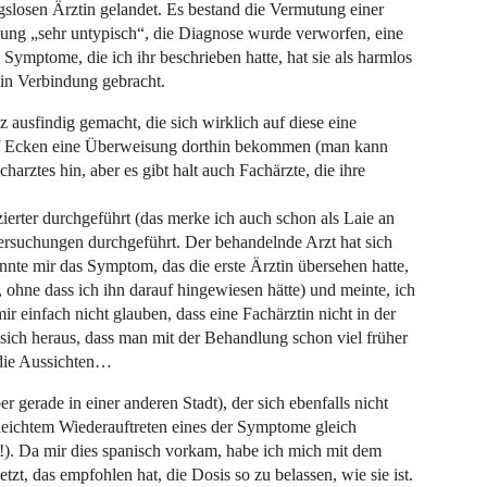
ngslosen Ärztin gelandet. Es bestand die Vermutung einer
ung „sehr untypisch“, die Diagnose wurde verworfen, eine
Symptome, die ich ihr beschrieben hatte, hat sie als harmlos
 in Verbindung gebracht.
usfindig gemacht, die sich wirklich auf diese eine
ünf Ecken eine Überweisung dorthin bekommen (man kann
arztes hin, aber es gibt halt auch Fachärzte, die ihre
erter durchgeführt (das merke ich auch schon als Laie an
ersuchungen durchgeführt. Der behandelnde Arzt hat sich
nte mir das Symptom, das die erste Ärztin übersehen hatte,
n, ohne dass ich ihn darauf hingewiesen hätte) und meinte, ich
r einfach nicht glauben, dass eine Fachärztin nicht in der
 sich heraus, dass man mit der Behandlung schon viel früher
 die Aussichten…
r gerade in einer anderen Stadt), der sich ebenfalls nicht
ei leichtem Wiederauftreten eines der Symptome gleich
!). Da mir dies spanisch vorkam, habe ich mich mit dem
t, das empfohlen hat, die Dosis so zu belassen, wie sie ist.