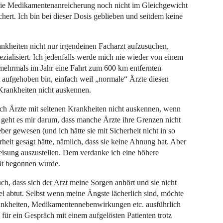
 die Medikamentenanreicherung noch nicht im Gleichgewicht
hert. Ich bin bei dieser Dosis geblieben und seitdem keine
Krankheiten nicht nur irgendeinen Facharzt aufzusuchen,
ezialisiert. Ich jedenfalls werde mich nie wieder von einem
mehrmals im Jahr eine Fahrt zum 600 km entfernten
ut aufgehoben bin, einfach weil „normale“ Ärzte diesen
 Krankheiten nicht auskennen.
 sich Ärzte mit seltenen Krankheiten nicht auskennen, wenn
ehr geht es mir darum, dass manche Ärzte ihre Grenzen nicht
eber gewesen (und ich hätte sie mit Sicherheit nicht in so
heit gesagt hätte, nämlich, dass sie keine Ahnung hat. Aber
weisung auszustellen. Dem verdanke ich eine höhere
ät begonnen wurde.
ch, dass sich der Arzt meine Sorgen anhört und sie nicht
l abtut. Selbst wenn meine Ängste lächerlich sind, möchte
nkheiten, Medikamentennebenwirkungen etc. ausführlich
h für ein Gespräch mit einem aufgelösten Patienten trotz