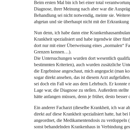
Beim ersten Mal bin ich bei einer total verantwortu
Diagnose, ihrer Meinung nach aber war die Auspräg
Behandlung sei nicht notwendig, meinte sie. Weitere 
abgetan und sie überhaupt nicht mit der Erkrankung
Nun denn, ich habe dann eine Krankenhausambulanz a
Krankheit spezialisiert und habe irgendwie über f
dort nur mit einer Überweisung eines „normalen“ Fach
Grenzen kennen…).
Die Untersuchungen wurden dort wesentlich qualifizi
bestimmten Kriterien), auch wurden zusätzliche Unt
die Ergebnisse angeschaut, mich angeguckt (man kon
sogar direkt ansehen, das ist diesem Arzt aufgefalle
sei doch ein Fall wie aus dem Lehrbuch. Er konnte mi
Lage war, die Diagnose zu stellen. Außerdem stellte
hätte anfangen müssen, denn je früher, desto besser
Ein anderer Facharzt (dieselbe Krankheit, ich war abe
direkt auf diese Krankheit spezialisiert hatte, hat b
angeordnet, die Medikamentendosis zu verdoppeln (
sonst behandelnden Krankenhaus in Verbindung gesetz