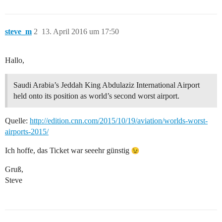
steve_m
2
13. April 2016 um 17:50
Hallo,
Saudi Arabia’s Jeddah King Abdulaziz International Airport
held onto its position as world’s second worst airport.
Quelle:
http://edition.cnn.com/2015/10/19/aviation/worlds-worst-
airports-2015/
Ich hoffe, das Ticket war seeehr günstig
Gruß,
Steve