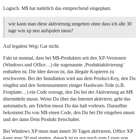
Logisch. M$ hat natürlich das entsprechend eingeplant.
wie kann man diese aktivierung umgehen ohne dass ich alle 30
tage win xp neu aufspulen muss?
Auf legalem Weg: Gar nicht.
Fakt ist nunmal, dass bei M$-Produkten seit den XP-Versionen
(Windows und Office…) die sogenannte ‚Produktaktivierung‘
enthalten ist. Die Idee davon ist, das illegale Kopieren zu
erschweren. Bei der Installation wird aus dem Product-Key, den Du
eingibst und den Seriennummern einiger Hardware-Teile (z.B.
Festplatte…) ein Code erzeugt, den Du bei der Aktivierung an M$
übermitteln musst. Wenn Du über das Internet aktivierst, geht das
automatisch, am Telefon musst Du das halt vorlesen. Daraufhin
bekommst Du von M$ einen Code, den Du bei Dir eingeben musst
und der dann Dein Produkt freischaltet.
Bei Windows XP muss man innert 30 Tagen aktivieren, Office XP
kann man 50 mal starten, danach ist es nur noch zum Lesen von