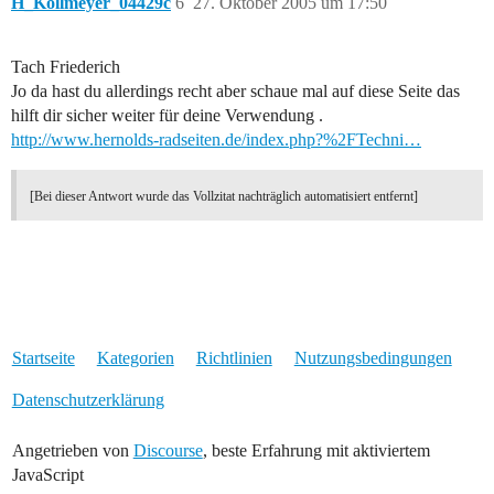
H_Kollmeyer_04429c
6
27. Oktober 2005 um 17:50
Tach Friederich
Jo da hast du allerdings recht aber schaue mal auf diese Seite das
hilft dir sicher weiter für deine Verwendung .
http://www.hernolds-radseiten.de/index.php?%2FTechni…
[Bei dieser Antwort wurde das Vollzitat nachträglich automatisiert entfernt]
Startseite
Kategorien
Richtlinien
Nutzungsbedingungen
Datenschutzerklärung
Angetrieben von
Discourse
, beste Erfahrung mit aktiviertem
JavaScript