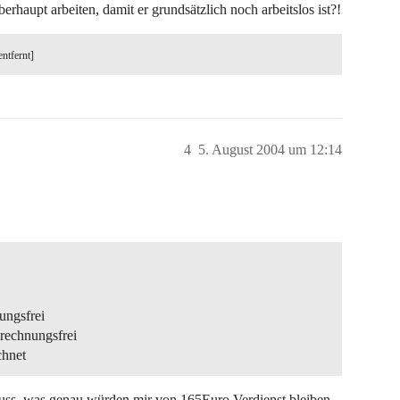
haupt arbeiten, damit er grundsätzlich noch arbeitslos ist?!
entfernt]
4
5. August 2004 um 12:14
ungsfrei
rechnungsfrei
chnet
uss, was genau würden mir von 165Euro Verdienst bleiben