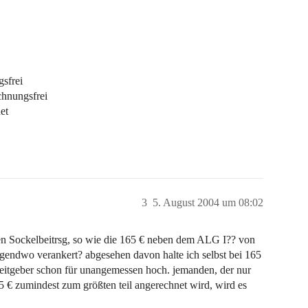
sfrei
chnungsfrei
et
3
5. August 2004 um 08:02
ien Sockelbeitrsg, so wie die 165 € neben dem ALG I?? von
irgendwo verankert? abgesehen davon halte ich selbst bei 165
eitgeber schon für unangemessen hoch. jemanden, der nur
65 € zumindest zum größten teil angerechnet wird, wird es