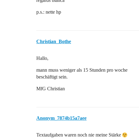
regards bianca
p.s.: nette hp
Christian_Bothe
Hallo,
mann muss weniger als 15 Stunden pro woche
beschäftigt sein.
MfG Christian
Anonym_7874b15a7aee
Textaufgaben waren noch nie meine Stärke