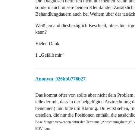
Die Diagnosen betreffen nicht nur meinen Mann un
sondern auch unsere beiden Kleinkinder. Zusätzlich
Behandlungdauern auch bei Weitem über der tatsäch
Weiß jemand diesbezüglich Bescheid, ob es hier irge
kann?
Vielen Dank
1 „Gefällt mir“
Anonym_926bbb776b27
Das kommt öfter vor, sollte aber nicht dein Problem 
teile der mit, dass in der beigefügten Arztrechnung 
benennen) und bitte um Klärung. Du wirst sehen, ru
erstellen, die nur die Positionen enthält, die tatsächl
Böse Zungen verwenden dafür den Terminus „Abrechnungsbetrug“, wir 
EDV hatte.