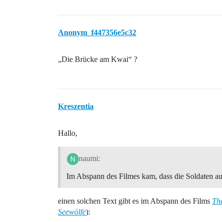
Anonym_f447356e5c32
„Die Brücke am Kwai“ ?
Kreszentia
Hallo,
naumi:
Im Abspann des Filmes kam, dass die Soldaten au
einen solchen Text gibt es im Abspann des Films
Th
Seewölfe
):