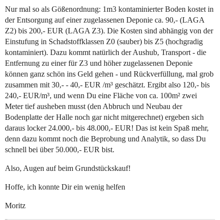
Nur mal so als Gößenordnung: 1m3 kontaminierter Boden kostet in
der Entsorgung auf einer zugelassenen Deponie ca. 90,- (LAGA
Z2) bis 200,- EUR (LAGA Z3). Die Kosten sind abhängig von der
Einstufung in Schadstoffklassen Z0 (sauber) bis Z5 (hochgradig
kontaminiert). Dazu kommt natürlich der Aushub, Transport - die
Entfernung zu einer für Z3 und höher zugelassenen Deponie
können ganz schön ins Geld gehen - und Rückverfüllung, mal grob
zusammen mit 30,- - 40,- EUR /m³ geschätzt. Ergibt also 120,- bis
240,- EUR/m³, und wenn Du eine Fläche von ca. 100m² zwei
Meter tief ausheben musst (den Abbruch und Neubau der
Bodenplatte der Halle noch gar nicht mitgerechnet) ergeben sich
daraus locker 24.000,- bis 48.000,- EUR! Das ist kein Spaß mehr,
denn dazu kommt noch die Beprobung und Analytik, so dass Du
schnell bei über 50.000,- EUR bist.
Also, Augen auf beim Grundstückskauf!
Hoffe, ich konnte Dir ein wenig helfen
Moritz