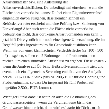
Altlastenkataster bzw. eine Aufstellung der
Altlastenverdachtsflächen. Da unbedingt mal einsehen - wenn die
Fläche dort vermerkt ist, kannst Du bei einen Eigentümerwechsel
eingentlich davon ausgehen, dass ziemlich schnell ein
Behördenvertreter erscheint und eine Prüfung bzw. Sanierung von
Dir verlangt! Aber auch wenn die Fläche nicht vermerkt ist,
bedeutet das nicht, dass dort keine Altlast vorhanden sein kann…
jetzt hilft Dir eigentlich nur noch eine eigene Untersuchung, die im
Regelfall jedes Ingenieurbüro für Geotechnik ausführen kann.
Wenn wir von einer kleinflächigen Verdachtsfläche (ca. 100 - 500
m²) ausgehen, sollten ca. 5 Bohrungen und Probenentnamen
reichen, um einen sinnvollen Aufschluss zu ergeben. Diese kosten -
wenn die Analyse auf Öl- bzw. Treibstoffverunreinigung zielt und
event. noch ein allgemeines Screening enthält - von der Analytik
her ca. 300,- EUR / Stück plus ca. 200,- EUR für die Bohrung und
Probenentnahme, so dass Du insgesamt für fünf Proben auf
ungefährt 2.500,- EUR kommst.
Wichtiger Punkt dabei ist natürlich auch die Bestimmung des
Grundwasserspeigels - wenn die Verunreingung bis in das
Grundwasser hinein reicht, dann wird es haarig für Dich - mach