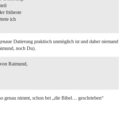
teil
er früheste
trete ich
 genaue Datierung praktisch unmöglich ist und daher niemand
Raimund, noch Du).
e von Raimund,
so genau nimmt, schon bei „die Bibel… geschrieben“