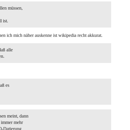
llen müssen,
 ist.
en ich mich näher auskenne ist wikipedia recht akkurat.
daß alle
en.
daß es
sen meint, dann
es immer mehr
00-Datierung