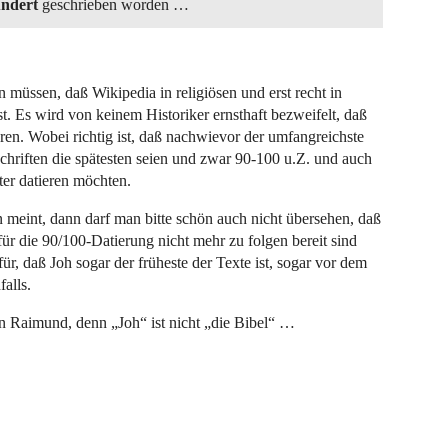
undert
geschrieben worden …
 müssen, daß Wikipedia in religiösen und erst recht in
st. Es wird von keinem Historiker ernsthaft bezweifelt, daß
waren. Wobei richtig ist, daß nachwievor der umfangreichste
Schriften die spätesten seien und zwar 90-100 u.Z. und auch
äter datieren möchten.
meint, dann darf man bitte schön auch nicht übersehen, daß
ür die 90/100-Datierung nicht mehr zu folgen bereit sind
ür, daß Joh sogar der früheste der Texte ist, sogar vor dem
alls.
on Raimund, denn „Joh“ ist nicht „die Bibel“ …