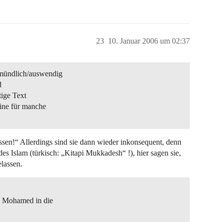
23
10. Januar 2006 um 02:37
mündlich/auswendig
d
tige Text
ine für manche
assen!“ Allerdings sind sie dann wieder inkonsequent, denn
des Islam (türkisch: „Kitapi Mukkadesh“ !), hier sagen sie,
lassen.
ch Mohamed in die