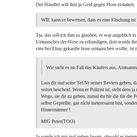
Der Händler will ihm ja Geld gegen Hose erstatten.
WIE kann er beweisen, dass es eine Fäschung ist 
Tja, das soll ich ihm so glauben, er war angeblich 
Umtausches der Hose zu erkundigen, dort wurde ihm
eine bei Ebay gekaufte hose umtauschen wollte, ist
Wie sieht es im Fall des Käufers aus, Amtsan
Lass dir mal seine Tel.Nr seines Reviers geben, d
sofort bescheid. Wenn er Polizist ist, steht dem ja 
Wege, sie dir zu geben, zumal du für die für die Po
selbst Geprellte, gar nicht ineteresannt bist, sonde
Hintermänner !
MfG Peter(TOO)
Ja werde ich mir mal geben lassen, obwohl er meint