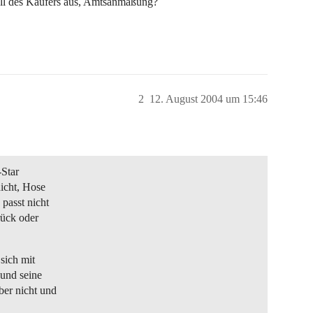
Fall des Käufers aus, Amtsanmaßung?
2
12. August 2004 um 15:46
-Star
nicht, Hose
 passt nicht
rück oder
sich mit
 und seine
ber nicht und