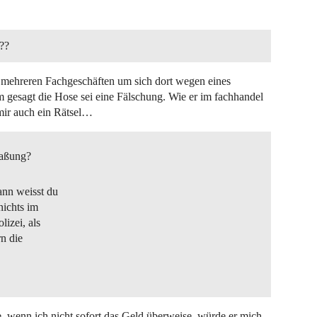
??
in mehreren Fachgeschäften um sich dort wegen eines
 gesagt die Hose sei eine Fälschung. Wie er im fachhandel
 mir auch ein Rätsel…
maßung?
ann weisst du
nichts im
lizei, als
rn die
e, wenn ich nicht sofort das Geld überweise, würde er mich