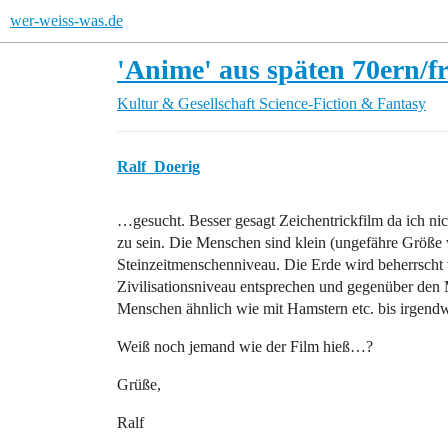
wer-weiss-was.de
'Anime' aus späten 70ern/f
Kultur & Gesellschaft
Science-Fiction & Fantasy
Ralf_Doerig
…gesucht. Besser gesagt Zeichentrickfilm da ich nich
zu sein. Die Menschen sind klein (ungefähre Größe
Steinzeitmenschenniveau. Die Erde wird beherrscht
Zivilisationsniveau entsprechen und gegenüber den 
Menschen ähnlich wie mit Hamstern etc. bis irgend
Weiß noch jemand wie der Film hieß…?
Grüße,
Ralf