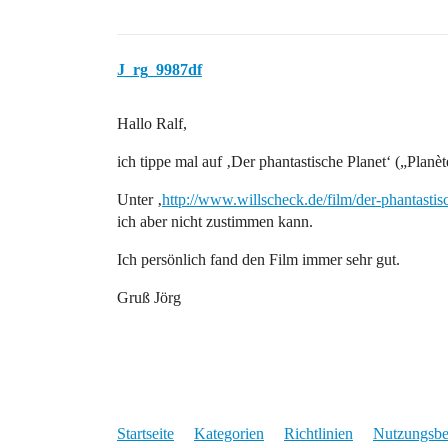
J_rg_9987df
Hallo Ralf,
ich tippe mal auf ‚Der phantastische Planet‘ („Plan
Unter ‚
http://www.willscheck.de/film/der-phantastis
ich aber nicht zustimmen kann.
Ich persönlich fand den Film immer sehr gut.
Gruß Jörg
Startseite
Kategorien
Richtlinien
Nutzungsb