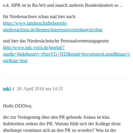
o.k. HPR ist in Ba-Wü und manch anderen Bundesländern so ..
für Niedersachsen schau mal hier nach:
https://www.landesschulbehoerde-
niedersachsen.de/themen/interessenvertretung/pr/sbpr
und hier das Niedersächsische Personalvertretungsgesetz
http://www.nds-voris.de/jportal/?
quelle=jlink&query=PersVG+ND&psml=bsvorisprod.psml&max=t
rue&aiz=true
mki
4
20. April 2016 um 14:32
Hallo DDDiva,
der zur Verärgerung über den PR gebende Anlass ist klar.
Indekretion seitens des PR. Warum fühlt sich der Kollege denn
überhaupt veranlasst sich an den PR zu wenden? Was ist der