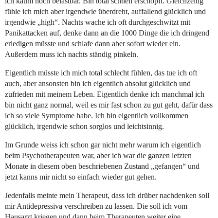
ich kaum noch belastbar. Bin total schnell erschöpft. Gleichzeitig
fühle ich mich aber irgendwie überdreht, auffallend glücklich und
irgendwie „high“. Nachts wache ich oft durchgeschwitzt mit
Panikattacken auf, denke dann an die 1000 Dinge die ich dringend
erledigen müsste und schlafe dann aber sofort wieder ein.
Außerdem muss ich nachts ständig pinkeln.
Eigentlich müsste ich mich total schlecht fühlen, das tue ich oft
auch, aber ansonsten bin ich eigentlich absolut glücklich und
zufrieden mit meinem Leben. Eigentlich denke ich manchmal ich
bin nicht ganz normal, weil es mir fast schon zu gut geht, dafür dass
ich so viele Symptome habe. Ich bin eigentlich vollkommen
glücklich, irgendwie schon sorglos und leichtsinnig.
Im Grunde weiss ich schon gar nicht mehr warum ich eigentlich
beim Psychotherapeuten war, aber ich war die ganzen letzten
Monate in diesem oben beschriebenen Zustand „gefangen“ und
jetzt kanns mir nicht so einfach wieder gut gehen.
Jedenfalls meinte mein Therapeut, dass ich drüber nachdenken soll
mir Antidepressiva verschreiben zu lassen. Die soll ich vom
Hausarzt kriegen und dann beim Therapeuten weiter eine