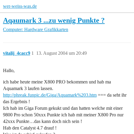
wer-weiss-was.de
Aqaumark 3 ...zu wenig Punkte ?
Computer: Hardware
Grafikkarten
vitalij_4cacc9
1
13. August 2004 um 20:49
Hallo,
ich habe heute meine X800 PRO bekommen und hab ma
Aquamark 3 laufen lassen.
http://phreak.funpic.de/Giga/Aquamark%203.htm
=== da seht ihr
das Ergebnis !
Ich hab im Giga Forum gekukt und dan hatten welche mit einer
9800 Pro schon 50xxx Punkte ich hab mit meiner X800 Pro nur
42xxx Punkte…das kann doch nich sein !
Hab den Catalyst 4.7 drauf !