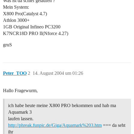
Was ist da schief gelaufen ?
Mein System:
X800 Pro(Catalyst 4.7)
Athlon 3000+
1GB Original Infineo PC3200
K7NCR18D PRO II(Nforce 4.27)
gruS
Peter_TOO
2
14. August 2004 um 01:26
Hallo Fragewurm,
ich habe heute meine X800 PRO bekommen und hab ma
Aquamark 3
laufen lassen.
http://phreak.funpic.de/Giga/Aquamark%203.htm
=== da seht
ihr