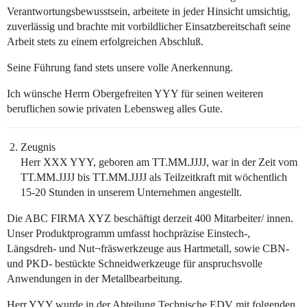
Verantwortungsbewusstsein, arbeitete in jeder Hinsicht umsichtig,
zuverlässig und brachte mit vorbildlicher Einsatzbereitschaft seine
Arbeit stets zu einem erfolgreichen Abschluß.
Seine Führung fand stets unsere volle Anerkennung.
Ich wünsche Herrn Obergefreiten YYY für seinen weiteren
beruflichen sowie privaten Lebensweg alles Gute.
Zeugnis
Herr XXX YYY, geboren am TT.MM.JJJJ, war in der Zeit vom
TT.MM.JJJJ bis TT.MM.JJJJ als Teilzeitkraft mit wöchentlich
15-20 Stunden in unserem Unternehmen angestellt.
Die ABC FIRMA XYZ beschäftigt derzeit 400 Mitarbeiter/ innen.
Unser Produktprogramm umfasst hochpräzise Einstech-,
Längsdreh- und Nut¬fräswerkzeuge aus Hartmetall, sowie CBN-
und PKD- bestückte Schneidwerkzeuge für anspruchsvolle
Anwendungen in der Metallbearbeitung.
Herr YYY wurde in der Abteilung Technische EDV mit folgenden