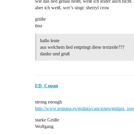
wie das lied genau heißt, weiß ich leider auch nicht.
aber ich weiß, wer’s singt: sherryl crow
grüße
tina
hallo leute
aus welchem lied entpringt diese textzeile???
danke und gruß
ED_Copan
strong enough
http://www.iespana.es/guitara/canciones/guitara_s
starke Grüße
Wolfgang