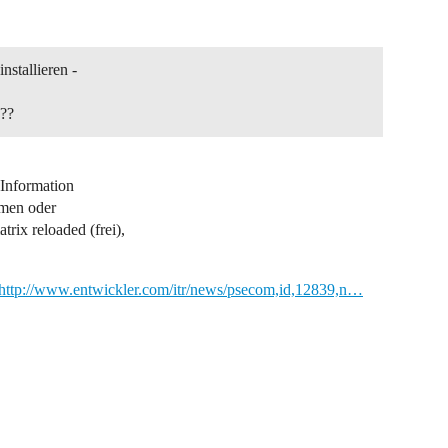
nstallieren -
e??
 Information
emen oder
rix reloaded (frei),
http://www.entwickler.com/itr/news/psecom,id,12839,n…