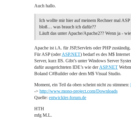
Auch hallo.
Ich wollte mir hier auf meinem Rechner mal ASP i
bloß… was brauch ich dafür??
Läuft das unter Apache/Apache2?? Wenn ja - wi
Apache ist i.A. für JSP,Servlets oder PHP zuständig.
Für ASP (oder
ASP.NET
) bedarf es des M$ Internet
Server, kurz IIS. Gibt’s unter Windows Server Syst
dafür ausgerichteten IDE’s wie der
ASP.NET
Webmat
Boland C#Builder oder dem M$ Visual Studio.
Moment, ein Teil da oben scheint nicht zu stimmen:
->
http://www.mono-project.com/Downloads
Quelle:
entwickler-forum.de
HTH
mfg M.L.