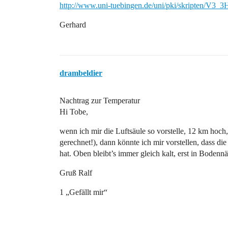
http://www.uni-tuebingen.de/uni/pki/skripten/V3
Gerhard
drambeldier
Nachtrag zur Temperatur
Hi Tobe,
wenn ich mir die Luftsäule so vorstelle, 12 km hoch, 
gerechnet!), dann könnte ich mir vorstellen, dass di
hat. Oben bleibt’s immer gleich kalt, erst in Boden
Gruß Ralf
1 „Gefällt mir“