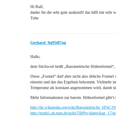
Hi Ralf,
danke für die sehr gute auskunft! das hilft mir sehr w
Tobe
Gerhard_9q95t87ug
Hallo,
dein Stichwort heißt „Barometrische Höhenformel“, f
Diese „Formel“ darf aber nicht also übliche Formel 
einsetzt und das das Ergebnis bekommt. Vielmehr ist 
Temperatur als konstant angenommen wird, damit sic
Mehr Informationen zur barom. Höhenformel gibt’s h
http://de.wikipedia.org/wiki/Barometrische_H%
http://tumb1.ub.tum.de/publ/TBPhy/daten/kap_17/