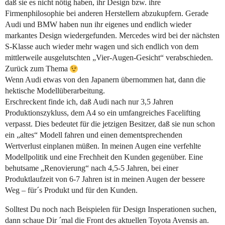
daß sie es nicht nötig haben, ihr Design bzw. ihre
Firmenphilosophie bei anderen Herstellern abzukupfern. Gerade
Audi und BMW haben nun ihr eigenes und endlich wieder
markantes Design wiedergefunden. Mercedes wird bei der nächsten
S-Klasse auch wieder mehr wagen und sich endlich von dem
mittlerweile ausgelutschten „Vier-Augen-Gesicht“ verabschieden.
Zurück zum Thema
Wenn Audi etwas von den Japanern übernommen hat, dann die
hektische Modellüberarbeitung.
Erschreckent finde ich, daß Audi nach nur 3,5 Jahren
Produktionszykluss, dem A4 so ein umfangreiches Facelifting
verpasst. Dies bedeutet für die jetzigen Besitzer, daß sie nun schon
ein „altes“ Modell fahren und einen dementsprechenden
Wertverlust einplanen müßen. In meinen Augen eine verfehlte
Modellpolitik und eine Frechheit den Kunden gegenüber. Eine
behutsame „Renovierung“ nach 4,5-5 Jahren, bei einer
Produktlaufzeit von 6-7 Jahren ist in meinen Augen der bessere
Weg – für´s Produkt und für den Kunden.
Solltest Du noch nach Beispielen für Design Insperationen suchen,
dann schaue Dir ´mal die Front des aktuellen Toyota Avensis an.