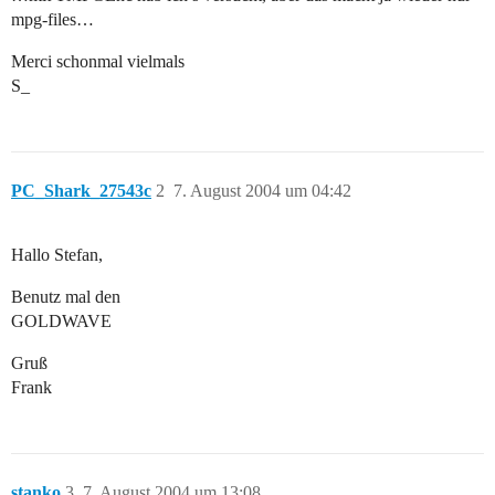
mpg-files…
Merci schonmal vielmals
S_
PC_Shark_27543c
2
7. August 2004 um 04:42
Hallo Stefan,
Benutz mal den
GOLDWAVE
Gruß
Frank
stanko
3
7. August 2004 um 13:08