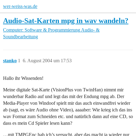
wer-weiss-was.de
Audio-Sat-Karten mpg in wav wandeln?
Computer: Software & Programmierung
Audio- &
Soundbearbeitung
stanko
1
6. August 2004 um 17:53
Hallo ihr Wissenden!
Meine digitale Sat-Karte (VisionPlus von TwinHan) nimmt mir
wunderbar Radio auf und legt das mit der Endung mpg ab. Der
Media-Player von Windoof spielt mir das auch einwandfrei wieder
ab (sagt, es wäre Audio ohne Video), aaaaber: Wie krieg ich das ins
wav Format zum Schneiden etc. und natürlich dann auf eine CD, so
dass es mein Cd Spieler lesen kann?
…mit TMPGEnc hab ich’s versucht, aber das macht ja wieder nur