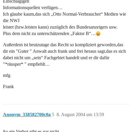
Einschlägigen
Informationsquellen verfügen…
Ich glaube kaum,das sich „Otto Normal-Verbraucher“ Medien wie
die NWJ
leistet (bzw.leisten kann) zuzüglich des Bundesanzeigers usw.
Plus dem nicht zu unterschätzenden „Faktor B“…
Außerdem ist heutzutage das Recht so kompliziert geworden,das
dir ein "Guter " Anwalt auch frank und frei heraus sagt,das es sich
dabei nicht um „sein“ Fachgebiet handelt und er dir dafür
"*räusper* " empfiehlt…
mfg
Frank
Anonym_338582700c0a
5
8. August 2004 um 13:59
So ein Verbot gibt es gar nicht