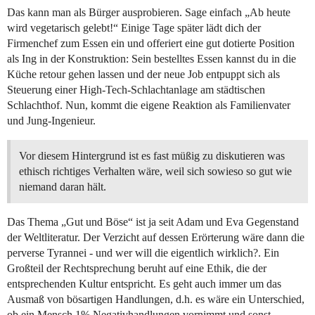
Das kann man als Bürger ausprobieren. Sage einfach „Ab heute
wird vegetarisch gelebt!“ Einige Tage später lädt dich der
Firmenchef zum Essen ein und offeriert eine gut dotierte Position
als Ing in der Konstruktion: Sein bestelltes Essen kannst du in die
Küche retour gehen lassen und der neue Job entpuppt sich als
Steuerung einer High-Tech-Schlachtanlage am städtischen
Schlachthof. Nun, kommt die eigene Reaktion als Familienvater
und Jung-Ingenieur.
Vor diesem Hintergrund ist es fast müßig zu diskutieren was
ethisch richtiges Verhalten wäre, weil sich sowieso so gut wie
niemand daran hält.
Das Thema „Gut und Böse“ ist ja seit Adam und Eva Gegenstand
der Weltliteratur. Der Verzicht auf dessen Erörterung wäre dann die
perverse Tyrannei - und wer will die eigentlich wirklich?. Ein
Großteil der Rechtsprechung beruht auf eine Ethik, die der
entsprechenden Kultur entspricht. Es geht auch immer um das
Ausmaß von bösartigen Handlungen, d.h. es wäre ein Unterschied,
ob ein Mensch 1% Negativhandlungen vornimmt und sonst