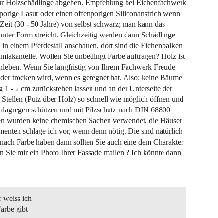
 für Holzschädlinge abgeben. Empfehlung bei Eichenfachwerk
enporige Lasur oder einen offenporigen Siliconanstrich wenn
Zeit (30 - 50 Jahre) von selbst schwarz; man kann das
nter Form streicht. Gleichzeitig werden dann Schädlinge
 in einem Pferdestall anschauen, dort sind die Eichenbalken
miakanteile. Wollen Sie unbedingt Farbe auftragen? Holz ist
enleben. Wenn Sie langfristig von Ihrem Fachwerk Freude
eder trocken wird, wenn es geregnet hat. Also: keine Bäume
 1 - 2 cm zurückstehen lassen und an der Unterseite der
Stellen (Putz über Holz) so schnell wie möglich öffnen und
Schlagregen schützen und mit Pilzschutz nach DIN 68800
hren wurden keine chemischen Sachen verwendet, die Häuser
menten schlage ich vor, wenn denn nötig. Die sind natürlich
is nach Farbe haben dann sollten Sie auch eine dem Charakter
ie mir ein Photo Ihrer Fassade mailen ? Ich könnte dann
 weiss ich
Farbe gibt