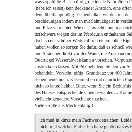
wassergefüllte Blasen übrig, die ideale Nährböden
(habe ich selbst) kein deckender Anstrich, eine off
denn überhaupt nötig. Eichenbalken werden mit der 
beschleunigen indem man mit Salmiakgeist in verdün
und Pilze vernichtet. Wie das aussieht kann man sich
tiefschwarz wegen der im Pferdeurin enthaltenen Sal
doch so ein schöner Werkstoff mit einem tollen Eig
haben wollen so sorgen Sie dafür, daß es schnell wi
und Sträucher direkt vor der Wand, die Ausmauerung
Querriegel Wasserabweiskanten vorsehen. Verputzte 
austrocknen lassen. Mit Pilz befallene Stellen vor 
behandeln. Vorsicht: giftig. Grundsatz: vor 400 Ja
stehen heute noch. Kaseinfarben mit natürlichen Pig
nicht so lange haltbar. Bitte, wenn Sie ein Bedürfn
des Hauses entsprechende Chemie wählen… Können S
vielleicht genauere Vorschläge machen.
Viele Grüße aus Mecklenburg !
ich muß in kürze mein Fachwerk streichen. Leider
nicht m,it welcher Farbe. Ich habe gehört daß es 