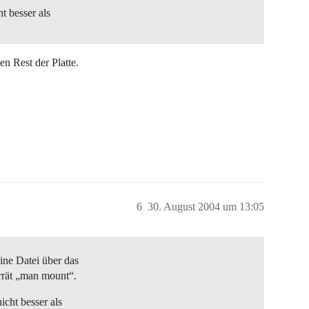
t besser als
en Rest der Platte.
6
30. August 2004 um 13:05
ne Datei über das
rrät „man mount“.
icht besser als