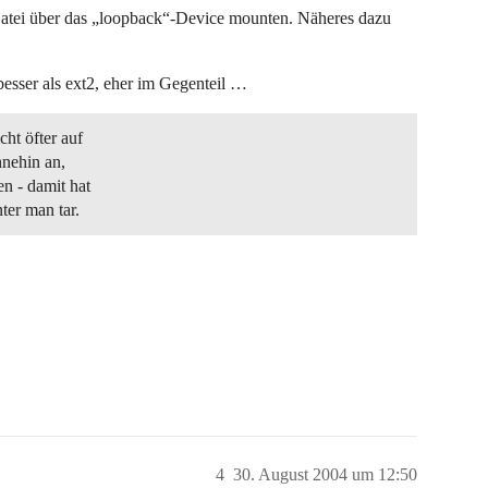
atei über das „loopback“-Device mounten. Näheres dazu
besser als ext2, eher im Gegenteil …
cht öfter auf
hnehin an,
n - damit hat
ter man tar.
4
30. August 2004 um 12:50