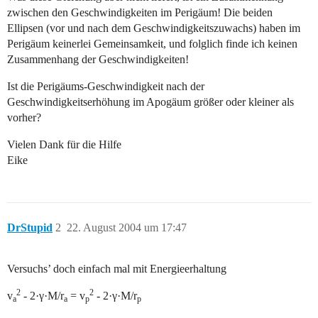
zwischen den Geschwindigkeiten im Perigäum! Die beiden
Ellipsen (vor und nach dem Geschwindigkeitszuwachs) haben im
Perigäum keinerlei Gemeinsamkeit, und folglich finde ich keinen
Zusammenhang der Geschwindigkeiten!
Ist die Perigäums-Geschwindigkeit nach der
Geschwindigkeitserhöhung im Apogäum größer oder kleiner als
vorher?
Vielen Dank für die Hilfe
Eike
DrStupid
2
22. August 2004 um 17:47
Versuchs’ doch einfach mal mit Energieerhaltung
2
2
v
- 2·γ·M/r
= v
- 2·γ·M/r
a
a
p
p