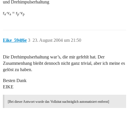
und Drehimpulserhaltung
r
·v
= r
·v
a
a
p
p
Eike_594f6e
3
23. August 2004 um 21:50
Die Drehimpulserhaltung war’s, die mir gefehlt hat. Der
Zusammenhang bleibt dennoch nicht ganz trivial, aber ich meine es
gelöst zu haben.
Besten Dank
EIKE
[Bei dieser Antwort wurde das Vollzitat nachträglich automatisiert entfernt]