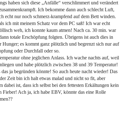
ings haben sich diese „Anfälle“ verschlimmert und verändert
r zusammenkrampft. Ich bekomme dann auch schlecht Luft,
ch echt nur noch schmerz-krampfend auf dem Bett winden.
 als ich mit meinem Schatz vor dem PC saß! Ich war echt
 höllisch weh, ich konnte kaum atmen! Nach ca. 30 min. war
nn totale Erschöpfung folgten. Übrigens ist auch dies in
unger; es kommt ganz plötzlich und begrenzt sich nur auf
pfung oder Durchfall oder so.
mperatur ohne jeglichen Anlass. Ich wache nachts auf, weil
hinliegen und habe plötzlich zwischen 38 und 39 Temperatur!
 das ja begründen könnte! So auch heute nacht wieder! Das
er Zeit bin ich halt etwas malad und nicht so fit, aber
dabei ist, dass ich selbst bei den fettesten Erkältungen kein
 Fieber! Ach ja, ich habe EBV, könnte das eine Rolle
mmen??