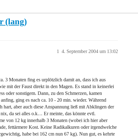
 (lang)
1
4. September 2004 um 13:02
ca. 3 Monaten fing es urplötzlich damit an, dass ich aus
mit der Faust direkt in den Magen. Es stand in keinerlei
ess oder sonstigem. Dann, zu den Schmerzen, kamen
 anfing, ging es nach ca. 10 - 20 min. wieder. Während
 hart, aber auch diese Anspannung ließ mit Abklingen der
x, da sei alles o.k… Er meinte, das könnte evtl.
me von 12 kg innerhalb 3 Monaten (wobei ich hier aber
nde, fettärmere Kost. Keine Radikalkuren oder irgendwelche
rgewichtig, habe bei 162 cm nun 67 kg). Nun gut, es kehrte