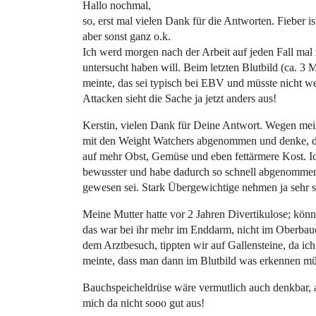
Hallo nochmal,
so, erst mal vielen Dank für die Antworten. Fieber i
aber sonst ganz o.k.
Ich werd morgen nach der Arbeit auf jeden Fall mal 
untersucht haben will. Beim letzten Blutbild (ca. 3 
meinte, das sei typisch bei EBV und müsste nicht w
Attacken sieht die Sache ja jetzt anders aus!
Kerstin, vielen Dank für Deine Antwort. Wegen mei
mit den Weight Watchers abgenommen und denke, da
auf mehr Obst, Gemüse und eben fettärmere Kost. Ic
bewusster und habe dadurch so schnell abgenommen. 
gewesen sei. Stark Übergewichtige nehmen ja sehr sch
Meine Mutter hatte vor 2 Jahren Divertikulose; könn
das war bei ihr mehr im Enddarm, nicht im Oberbauch
dem Arztbesuch, tippten wir auf Gallensteine, da i
meinte, dass man dann im Blutbild was erkennen mü
Bauchspeicheldrüse wäre vermutlich auch denkbar, a
mich da nicht sooo gut aus!