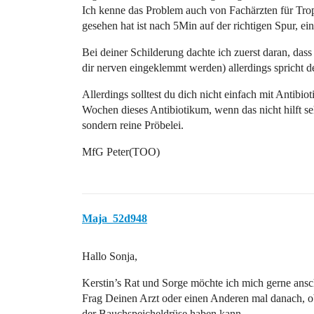
Ich kenne das Problem auch von Fachärzten für Trop
gesehen hat ist nach 5Min auf der richtigen Spur, e
Bei deiner Schilderung dachte ich zuerst daran, d
dir nerven eingeklemmt werden) allerdings spricht de
Allerdings solltest du dich nicht einfach mit Antibi
Wochen dieses Antibiotikum, wenn das nicht hilft se
sondern reine Pröbelei.
MfG Peter(TOO)
Maja_52d948
Hallo Sonja,
Kerstin’s Rat und Sorge möchte ich mich gerne ansc
Frag Deinen Arzt oder einen Anderen mal danach, o
der Bauchspeicheldrüse haben kann.