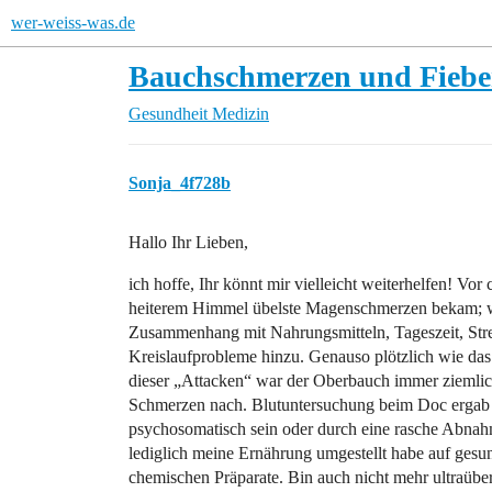
wer-weiss-was.de
Bauchschmerzen und Fieber
Gesundheit
Medizin
Sonja_4f728b
Hallo Ihr Lieben,
ich hoffe, Ihr könnt mir vielleicht weiterhelfen! Vor 
heiterem Himmel übelste Magenschmerzen bekam; wie 
Zusammenhang mit Nahrungsmitteln, Tageszeit, Str
Kreislaufprobleme hinzu. Genauso plötzlich wie das
dieser „Attacken“ war der Oberbauch immer ziemlich
Schmerzen nach. Blutuntersuchung beim Doc ergab ni
psychosomatisch sein oder durch eine rasche Abnah
lediglich meine Ernährung umgestellt habe auf gesu
chemischen Präparate. Bin auch nicht mehr ultraübe