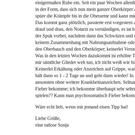
einigermaßen Ruhe ein. Seit ein paar Wochen allerd
in der Form, dass sich nun mein ganzer Oberkörpe
spüre die Krämpfe bis in die Oberarme und kann mi
Das kommt ganz plötzlich, passierte erst vorgestern
drauf und dran, den Notarzt zu verständigen, es tat
der Spuk vorbei, nachdem dann das Schwitzen und da
keinem Zusammenhang mit Nahrungsaufnahme oder H
den Oberbauch und den Oberkörper; keinerlei Versto
Was in den letzten Wochen dazukommt ist erhöhte Te
mir sämtliche Glieder weh tun, ich nicht weiß wie 
Keinerlei Erkältung oder Anzeichen auf Grippe, was
hält dann so 1 - 2 Tage an und geht dann wieder! In d
ansonsten ohne weitere Krankheitsanzeichen. Seltsam 
Fieber bekomme; ich bekomme überhaupt sehr selten
spielen?? Kann man psychosomatisch Fieber beko
Wäre echt lieb, wenn mir jemand einen Tipp hat!
Liebe Grüße,
eine ratlose Sonja