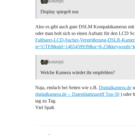
konzepi:
Display spiegelt nur.
Also es gibt auch gute DSLM Kompaktkameras mit 
oder man holt sich so einen Aufsatz für den LCD Sc
Faltbarer-LCD-Sucher-Vergrößerung-DSLR-Kame
ie=UTF8&qid=1465459939&sr=8-25&keywords=k
konzepi:
Welche Kamera würdet ihr empfehlen?
Naja, einfach bei Seiten wie z.B.
Digitalkamera.de
u
digitalkamera.de -- Datenblattzugriff Top-50
) oder 
tag zu Tag.
Viel Spaß.