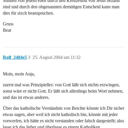
Sünden von jedem eben durch den Kreuzestod von Jesus bezahlt
sind und durch den obgenannten demütigen Entscheid kann man
dies für sixch beanspruchen.
Gruss
Beat
Rolf_2484e5
3
25. August 2004 um 11:32
Moin, moin Anja,
zuerst mal was Prinzipielles: von Gott läßt sich nichts erzwingen,
sonst wäre er nicht Gott. Er läßt sich allerdings beim Wort nehmen,
und das ist etwas anderes.
Über das katholische Verständnis von Beichte könnte ich Dir sicher
etwas sagen, aber weil ich nicht katholisch bin, könnte mit jeder
vorwerfen, ich hätte es nicht verstanden oder falsch dargestellt; also
lasse ich das lieber und überlasse es einem Katholiken.