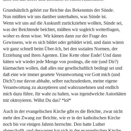
Grundsätzlich gehört zur Beichte das Bekenntnis der Sünde.
Nun müßten wir uns darüber unterhalten, was Sünde ist.
Wenn wir uns auf die Auskunft zurückziehen wollten, Sünde sei,
was der Beichtende beichtet, müßten wir sogleich weiterfragen,
woher es denn wisse. Wir kämen dann zur der Frage des
Gewissens, wie es sich bildet oder gebildet wird, und dann wären
wir ganz schnell beim Über-Ich, bei den sozialen Normen, der
Erziehung und ihren Agenten. Eine Kette ohne Ende! Und dann
hätten wir wieder jede Menge von postings, die mir (und Dir?)
klarmachen wollen, daß alles nur gesellschaftlich bedingt sei und
daß eine wie immer geartete Verantwortung vor Gott mich (und
Dich?) nur davon abhalte, selber nachzudenken, meine eigene
Verantwortung zu akzeptieren und wahrzunehmen und endlich
mich dazu führe, für wahr zu halten, was irgendwelche Autoritäten
mir oktroyieren. Willst Du das? *lol*
Auch in der evangelischen Kirche gibt es die Beichte, zwar nicht
mehr den Zwang zur Beichte, wie er in der katholischen Kirche
noch bis vor einigen Jahren herrschte. Den hatte Luther
abgeschafft, und deswegen hat sich in der evangelischen Kirche