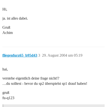
Hi,
ja. ist alles dabei.
Gruß
Achim
fliegenfurz65_b95d43
3
29. August 2004 um 05:19
hai,
verstehe eigentlich deine frage nicht!?
…du solltest - bevor du sp2 überspielst sp1 drauf haben!
gruß
fu-q123