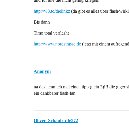
und für alle die nicht genug kriegen:
http://w3.to/thelinkz
(da gibt es alles über flash/wirkl
Bis dann
Timo total verflasht
http://www.nordstrasse.de
(jetzt mit einem aufrege
Anonym
na das nenn ich mal einen tipp (nein 3)!!! die giger si
ein dankbarer flash-fan
Oliver_Schaub_dfe572