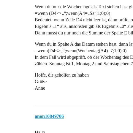
Wenn du nur die Wochentage als Text stehen hast gib
=wenn (D4<>„“;wenn(A4=„Sa“;1;0);0)
Bedeutet: wenn Zelle D4 nicht leer ist, dann prüfe, o
Ergebnis „1“ aus, ansonsten gib als Ergebnis „0“ au
Dann musst du nur noch die Summe der Spalte E bil
Wenn du in Spalte A das Datum stehen hast, dann lau
=wenn(D4<>„“;wenn(Wochentag(A4)=7;1;0);0)
In dem Fall wird abgeprüft, ob der Wochentag des D
zählen. Sonntag ist 1, Montag 2 und Samstag eben 7
Hoffe, dir geholfen zu haben
Grüße
Anne
anon10849706
Hallo,