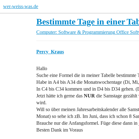
wer-weiss-was.de
Bestimmte Tage in einer Tab
Computer: Software & Programmierung
Office Sof
Percy_Kraus
Hallo
Suche eine Formel die in meiner Tabelle bestimmte T
Habe in A4 bis A34 die Monatswochentage (Di, Mi, 
In C4 bis C34 kommen und in D4 bis D34 gehen. (Do
Jetzt hätte ich gerne das
NUR
die Samstage gezählt 
wird.
Will so über meinen Jahresarbeitskalender alle Sams
Monat) so sehe ich zB. Im Juni, dass ich schon 8 Sa
Brauche nur die Anfangsformel. Füge diese dann in
Besten Dank im Voraus