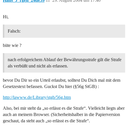
Hans_J_rgen_24de59
11
29. August 2004 um 17:40
Hi,
Falsch:
biite wie ?
nach erfolgreichem Ablauf der Bewährungsstrafe gilt die Strafe
als verbüßt und nicht als erlassen.
bevor Du Dir so ein Urteil erlaubst, solltest Du Dich mal mit dem
Gesetzestext befassen. Guckst Du hier (§56g StGB) :
http://lawww.de/Library/stgb/56g.htm
Also, bei mir steht da „so erlässt es die Strafe“. Vielleicht liegts aber
auch an meinem Browser. (Sicherheitshalber in die Papierversion
geschaut, da steht auch „so erlässt es die Strafe“.