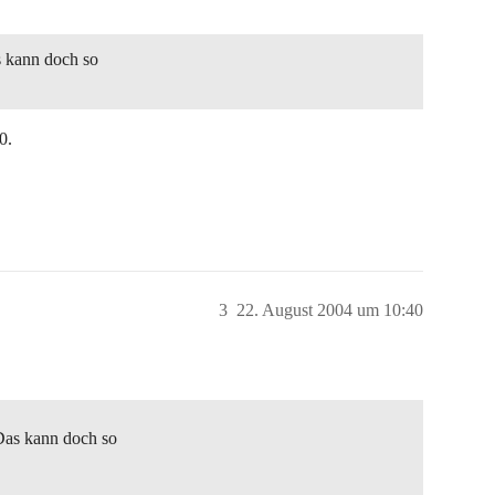
s kann doch so
0.
3
22. August 2004 um 10:40
Das kann doch so