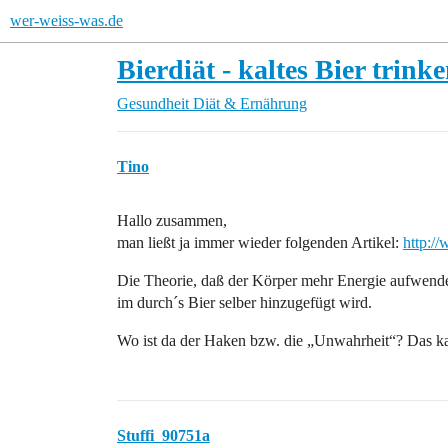
wer-weiss-was.de
Bierdiät - kaltes Bier trin
Gesundheit
Diät & Ernährung
Tino
Hallo zusammen,
man ließt ja immer wieder folgenden Artikel:
http:/
Die Theorie, daß der Körper mehr Energie aufwende
im durch´s Bier selber hinzugefügt wird.
Wo ist da der Haken bzw. die „Unwahrheit“? Das ka
Stuffi_90751a