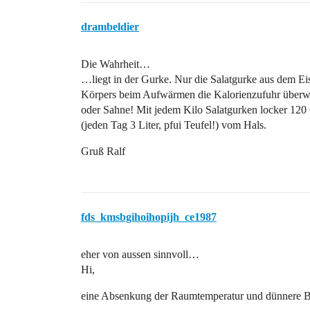
drambeldier
Die Wahrheit…
…liegt in der Gurke. Nur die Salatgurke aus dem Eis
Körpers beim Aufwärmen die Kalorienzufuhr überwi
oder Sahne! Mit jedem Kilo Salatgurken locker 120
(jeden Tag 3 Liter, pfui Teufel!) vom Hals.
Gruß Ralf
fds_kmsbgihoihopijh_ce1987
eher von aussen sinnvoll…
Hi,
eine Absenkung der Raumtemperatur und dünnere Be