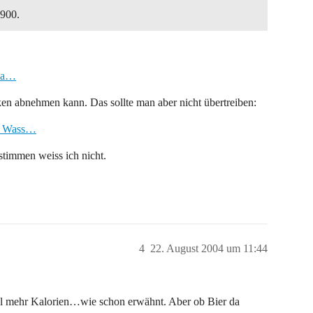
 900.
/ka…
nken abnehmen kann. Das sollte man aber nicht übertreiben:
06_Wass…
timmen weiss ich nicht.
4
22. August 2004 um 11:44
al mehr Kalorien…wie schon erwähnt. Aber ob Bier da