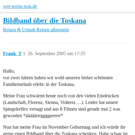
wer-weiss-was.de
Bildband über die Toskana
Reisen & Urlaub
Reisen allgemein
Frank_T
1
26. September 2005 um 17:35
Hallo,
vor zwei Jahren haben wir wohl unseren bisher schönsten
Familienurlaub erlebt: in der Toskana.
Meine Frau schwärmt heute noch von den vielen Eindrücken
(Landschaft, Florenz, Sienna, Volterra …). Leider hat unsere
Spiegelreflex versagt und aus 8 Filmen sind gerade mal 2 was
geworden *ääääärrrggggeerrrr*
Nun hat meine Frau im November Geburtstag und ich würde ihr
gerne einen Bildband über die Toskana schenken. Habe schon im