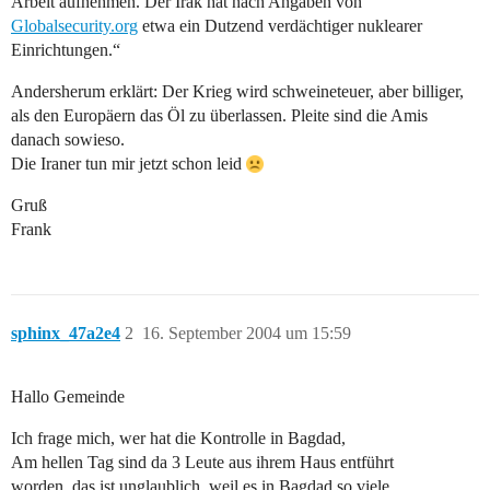
Arbeit aufnehmen. Der Irak hat nach Angaben von
Globalsecurity.org
etwa ein Dutzend verdächtiger nuklearer
Einrichtungen.“
Andersherum erklärt: Der Krieg wird schweineteuer, aber billiger,
als den Europäern das Öl zu überlassen. Pleite sind die Amis
danach sowieso.
Die Iraner tun mir jetzt schon leid
Gruß
Frank
sphinx_47a2e4
2
16. September 2004 um 15:59
Hallo Gemeinde
Ich frage mich, wer hat die Kontrolle in Bagdad,
Am hellen Tag sind da 3 Leute aus ihrem Haus entführt
worden, das ist unglaublich, weil es in Bagdad so viele