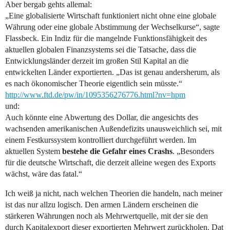
Aber bergab gehts allemal:
„Eine globalisierte Wirtschaft funktioniert nicht ohne eine globale
Währung oder eine globale Abstimmung der Wechselkurse“, sagte
Flassbeck. Ein Indiz für die mangelnde Funktionsfähigkeit des
aktuellen globalen Finanzsystems sei die Tatsache, dass die
Entwicklungsländer derzeit im großen Stil Kapital an die
entwickelten Länder exportierten. „Das ist genau andersherum, als
es nach ökonomischer Theorie eigentlich sein müsste.“
http://www.ftd.de/pw/in/1095356276776.html?nv=hpm
und:
Auch könnte eine Abwertung des Dollar, die angesichts des
wachsenden amerikanischen Außendefizits unausweichlich sei, mit
einem Festkurssystem kontrolliert durchgeführt werden. Im
aktuellen System
bestehe die Gefahr eines Crashs
. „Besonders
für die deutsche Wirtschaft, die derzeit alleine wegen des Exports
wächst, wäre das fatal.“
Ich weiß ja nicht, nach welchen Theorien die handeln, nach meiner
ist das nur allzu logisch. Den armen Ländern erscheinen die
stärkeren Währungen noch als Mehrwertquelle, mit der sie den
durch Kapitalexport dieser exportierten Mehrwert zurückholen. Dat