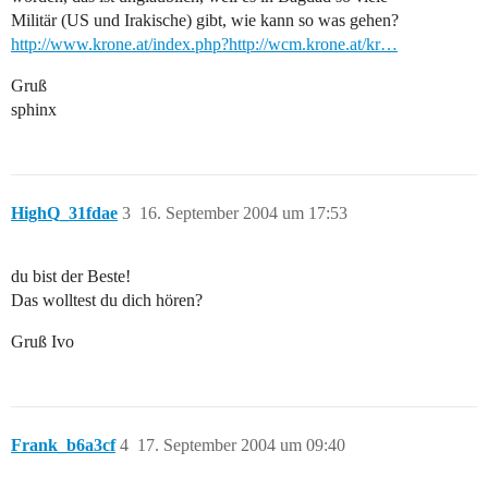
Militär (US und Irakische) gibt, wie kann so was gehen?
http://www.krone.at/index.php?http://wcm.krone.at/kr…
Gruß
sphinx
HighQ_31fdae
3
16. September 2004 um 17:53
du bist der Beste!
Das wolltest du dich hören?
Gruß Ivo
Frank_b6a3cf
4
17. September 2004 um 09:40