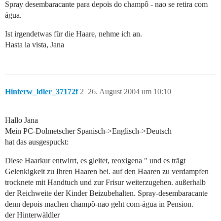
Spray desembaracante para depois do champô - nao se retira com
água.
Ist irgendetwas für die Haare, nehme ich an.
Hasta la vista, Jana
Hinterw_ldler_37172f
2
26. August 2004 um 10:10
Hallo Jana
Mein PC-Dolmetscher Spanisch->Englisch->Deutsch
hat das ausgespuckt:
Diese Haarkur entwirrt, es gleitet, reoxigena " und es trägt
Gelenkigkeit zu Ihren Haaren bei. auf den Haaren zu verdampfen
trocknete mit Handtuch und zur Frisur weiterzugehen. außerhalb
der Reichweite der Kinder Beizubehalten. Spray-desembaracante
denn depois machen champô-nao geht com-água in Pension.
der Hinterwäldler