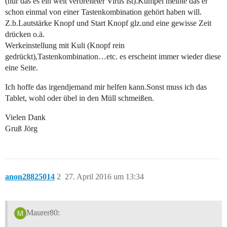
(nur das es ein weit verbreiteter Virus ist).Kumpel meinte das er
schon einmal von einer Tastenkombination gehört haben will.
Z.b.Lautstärke Knopf und Start Knopf glz.und eine gewisse Zeit
drücken o.ä.
Werkeinstellung mit Kuli (Knopf rein
gedrückt),Tastenkombination…etc. es erscheint immer wieder diese
eine Seite.
Ich hoffe das irgendjemand mir helfen kann.Sonst muss ich das
Tablet, wohl oder übel in den Müll schmeißen.
Vielen Dank
Gruß Jörg
anon28825014
2
27. April 2016 um 13:34
Maurer80: