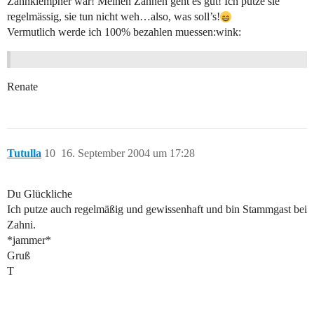
Zahnklempner war! Meinen Zähnen geht es gut! Ich putze sie
regelmässig, sie tun nicht weh…also, was soll’s!
Vermutlich werde ich 100% bezahlen muessen:wink:
Renate
Tutulla
10
16. September 2004 um 17:28
Du Glückliche
Ich putze auch regelmäßig und gewissenhaft und bin Stammgast bei
Zahni.
*jammer*
Gruß
T