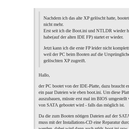
Nachdem ich das alte XP gelöscht hatte, boote
nicht mehr.
Erst seit ich die Boot.ini und NTLDR wieder he
habe(auf der alten IDE FP) startet er wieder.
Jetzt kann ich die erste FP leider nicht komplet
weil der PC beim Booten auf die Ursprüngliche
gelöschten XP zugreift.
Hallo,
der PC bootet von der IDE-Platte, dazu braucht er
ein paar Dateien wie eben boot.ini. Um diese Plat
auszubauen, müsste erst mal im BIOS umgestellt 
von SATA gebootet wird - falls das möglich ist.
Da die zum Booten nötigen Dateien auf der SATA-
muss mit der Installations-CD eine Reparatur dur
werden, dabei wird dann auch ntldr, boot.ini usw.