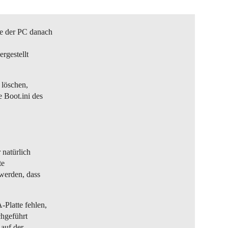
te der PC danach
rgestellt
t löschen,
 Boot.ini des
 natürlich
te
werden, dass
Platte fehlen,
chgeführt
 auf der