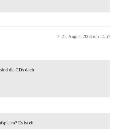
7
21. August 2004 um 14:57
 sind die CDs doch
pielen? Es ist eh