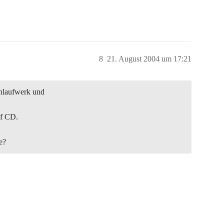
8
21. August 2004 um 17:21
enlaufwerk und
uf CD.
e?