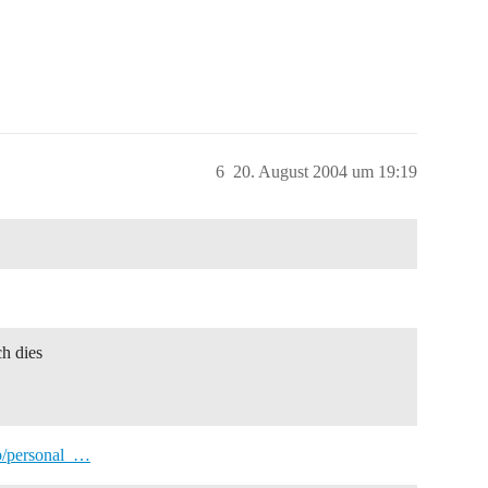
6
20. August 2004 um 19:19
ch dies
tp/personal_…