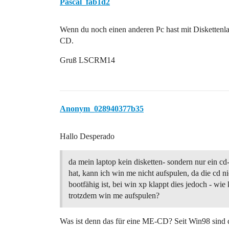
Pascal_fab1d2
Wenn du noch einen anderen Pc hast mit Diskettenla
CD.
Gruß LSCRM14
Anonym_028940377b35
Hallo Desperado
da mein laptop kein disketten- sondern nur ein cd
hat, kann ich win me nicht aufspulen, da die cd ni
bootfähig ist, bei win xp klappt dies jedoch - wie
trotzdem win me aufspulen?
Was ist denn das für eine ME-CD? Seit Win98 sind d