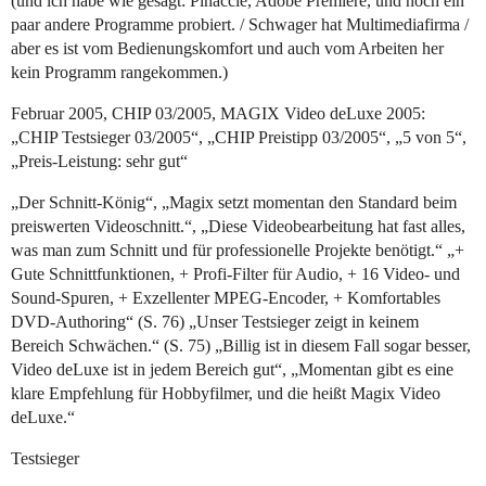
(und ich habe wie gesagt: Pinaccle, Adobe Premiere, und noch ein
paar andere Programme probiert. / Schwager hat Multimediafirma /
aber es ist vom Bedienungskomfort und auch vom Arbeiten her
kein Programm rangekommen.)
Februar 2005, CHIP 03/2005, MAGIX Video deLuxe 2005:
„CHIP Testsieger 03/2005“, „CHIP Preistipp 03/2005“, „5 von 5“,
„Preis-Leistung: sehr gut“
„Der Schnitt-König“, „Magix setzt momentan den Standard beim
preiswerten Videoschnitt.“, „Diese Videobearbeitung hat fast alles,
was man zum Schnitt und für professionelle Projekte benötigt.“ „+
Gute Schnittfunktionen, + Profi-Filter für Audio, + 16 Video- und
Sound-Spuren, + Exzellenter MPEG-Encoder, + Komfortables
DVD-Authoring“ (S. 76) „Unser Testsieger zeigt in keinem
Bereich Schwächen.“ (S. 75) „Billig ist in diesem Fall sogar besser,
Video deLuxe ist in jedem Bereich gut“, „Momentan gibt es eine
klare Empfehlung für Hobbyfilmer, und die heißt Magix Video
deLuxe.“
Testsieger