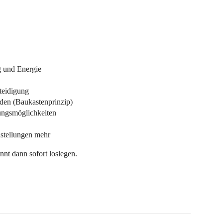
g und Energie
teidigung
rden (Baukastenprinzip)
lungsmöglichkeiten
nstellungen mehr
t dann sofort loslegen.