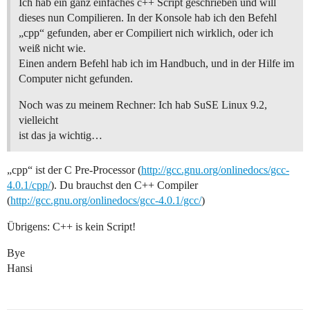
Ich hab ein ganz einfaches c++ Script geschrieben und will
dieses nun Compilieren. In der Konsole hab ich den Befehl
„cpp“ gefunden, aber er Compiliert nich wirklich, oder ich
weiß nicht wie.
Einen andern Befehl hab ich im Handbuch, und in der Hilfe im
Computer nicht gefunden.
Noch was zu meinem Rechner: Ich hab SuSE Linux 9.2,
vielleicht
ist das ja wichtig…
„cpp“ ist der C Pre-Processor (
http://gcc.gnu.org/onlinedocs/gcc-
4.0.1/cpp/
). Du brauchst den C++ Compiler
(
http://gcc.gnu.org/onlinedocs/gcc-4.0.1/gcc/
)
Übrigens: C++ is kein Script!
Bye
Hansi