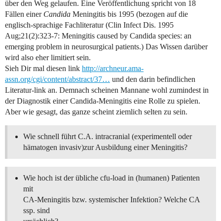
über den Weg gelaufen. Eine Veröffentlichung spricht von 18
Fällen einer
Candida
Meningitis bis 1995 (bezogen auf die
englisch-sprachige Fachliteratur (Clin Infect Dis. 1995
Aug;21(2):323-7: Meningitis caused by Candida species: an
emerging problem in neurosurgical patients.) Das Wissen darüber
wird also eher limitiert sein.
Sieh Dir mal diesen link
http://archneur.ama-
assn.org/cgi/content/abstract/37…
und den darin befindlichen
Literatur-link an. Demnach scheinen Mannane wohl zumindest in
der Diagnostik einer Candida-Meningitis eine Rolle zu spielen.
Aber wie gesagt, das ganze scheint ziemlich selten zu sein.
Wie schnell führt C.A. intracranial (experimentell oder
hämatogen invasiv)zur Ausbildung einer Meningitis?
Wie hoch ist der übliche cfu-load in (humanen) Patienten
mit
CA-Meningitis bzw. systemischer Infektion? Welche CA
ssp. sind