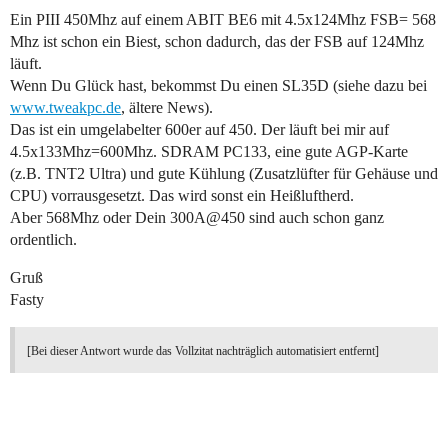
Ein PIII 450Mhz auf einem ABIT BE6 mit 4.5x124Mhz FSB= 568
Mhz ist schon ein Biest, schon dadurch, das der FSB auf 124Mhz
läuft.
Wenn Du Glück hast, bekommst Du einen SL35D (siehe dazu bei
www.tweakpc.de
, ältere News).
Das ist ein umgelabelter 600er auf 450. Der läuft bei mir auf
4.5x133Mhz=600Mhz. SDRAM PC133, eine gute AGP-Karte
(z.B. TNT2 Ultra) und gute Kühlung (Zusatzlüfter für Gehäuse und
CPU) vorrausgesetzt. Das wird sonst ein Heißluftherd.
Aber 568Mhz oder Dein 300A@450 sind auch schon ganz
ordentlich.
Gruß
Fasty
[Bei dieser Antwort wurde das Vollzitat nachträglich automatisiert entfernt]