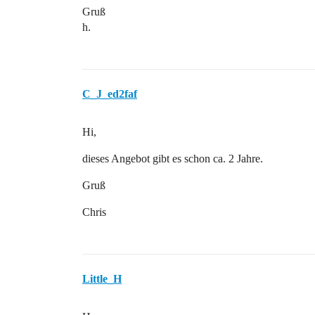
Gruß
h.
C_J_ed2faf
Hi,
dieses Angebot gibt es schon ca. 2 Jahre.
Gruß
Chris
Little_H