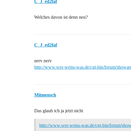
C_J_ed2faf
Welches davon ist denn neu?
C_J_ed2faf
nerv nerv
http://www.wer-weiss-was.de/cgi-bin/forum/showa
Mitmensch
Das glaub ich ja jetzt nicht
http://www.wer-weiss-was.de/cgi-bin/forum/sh