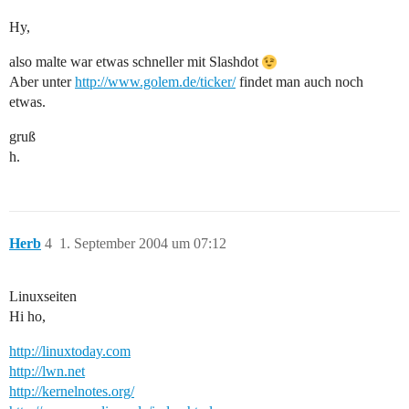
Hy,
also malte war etwas schneller mit Slashdot
Aber unter
http://www.golem.de/ticker/
findet man auch noch
etwas.
gruß
h.
Herb
4
1. September 2004 um 07:12
Linuxseiten
Hi ho,
http://linuxtoday.com
http://lwn.net
http://kernelnotes.org/