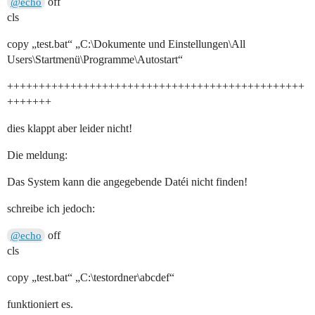
off
@echo
cls
copy „test.bat“ „C:\Dokumente und Einstellungen\All
Users\Startmenü\Programme\Autostart“
+++++++++++++++++++++++++++++++++++++++++++++++
+++++++
dies klappt aber leider nicht!
Die meldung:
Das System kann die angegebende Datéi nicht finden!
schreibe ich jedoch:
off
@echo
cls
copy „test.bat“ „C:\testordner\abcdef“
funktioniert es.