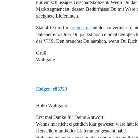
nur ein schlüssiges Geschäftskonzept. Wenn Du da
Marktsegment ist, dessen Bedürfnisse Du mit Ware od
geeignete Lieferanten.
Statt 49 Euro für
councer.de
sinnlos zu verblasen, n
Italiener ein. Oder Du packst noch einmal den glei
der VHS. Den brauchst Du nämlich, wenn Du Dich i
Gruß
Wolfgang
Holger_e83723
Hallo Wolfgang!
Erst mal Danke für Deine Antwort!
Wenns mir nicht eigentlich klar gewesen wäre hätt ic
Herstellern und/oder Lieferanten gesucht habe.
Habe auch einige angeschrieben und nach den Prod